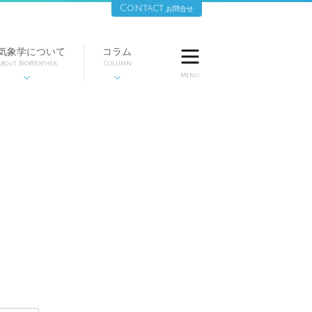
Contact
お問合せ
気象学について
コラム

bout BioWeather
Column
Menu

