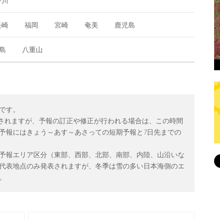
香川
長崎
福岡
宮崎
奄美
鹿児島
島
八重山
です。
回発表されますが、予報の訂正や修正が行われる場合は、この時間
予報にはきょう～あす～あさっての短期予報と7日先までの
予報エリア区分（東部、西部、北部、南部、内陸、山沿いな
代表地点のみ発表されますが、冬季は雪の多い日本海側のエ
。