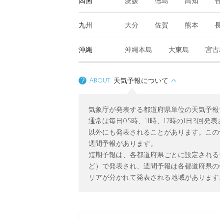
四国
愛媛
徳島
高知
九州
大分
佐賀
熊本
沖縄
沖縄本島
大東島
宮古
?
About
天気予報について
気象庁が発表する都道府県単位の天気予報
通常は毎日05時、11時、17時の1日3
以外にも発表されることがあります。この
週間予報があります。
短期予報は、各都道府県ごとに設定される
ど）で発表され、週間予報は各都道府県の
リアが分かれて発表される地域があります