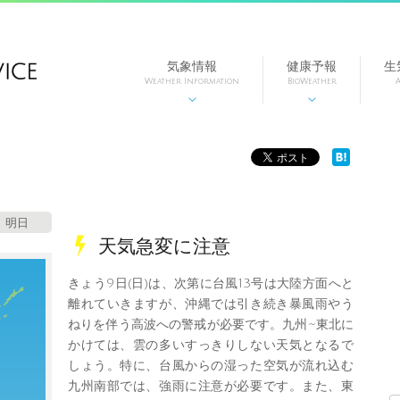
気象情報
健康予報
生
Weather Information
BioWeather
A


明日
天気急変に注意
きょう9日(日)は、次第に台風13号は大陸方面へと
離れていきますが、沖縄では引き続き暴風雨やう
ねりを伴う高波への警戒が必要です。九州~東北に
かけては、雲の多いすっきりしない天気となるで
しょう。特に、台風からの湿った空気が流れ込む
九州南部では、強雨に注意が必要です。また、東