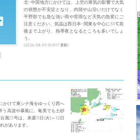
北~中国地方にかけては、上空の寒気の影響で大気
の状態が不安定となり、内陸や山沿いだけでなく
京
平野部でも急な強い雨や雷雨など天気の急変にご
注意ください。気温は西日本~関東を中心に35℃前
後まで上がり、熱帯夜となるところも多いでしょ
う。
[2026-08-09 01:43:17 更新]
)にかけて東シナ海をゆっくり西へ
伴う高波や暴風に、奄美でも土砂
15号は、来週11日(火)～12日
それがあります。