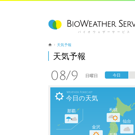
バイオウェザーサービス
天気予報
天気予報
08/9
今日
日曜日

Weather Forecast
今日の天気
札幌
那覇
仙台
金沢