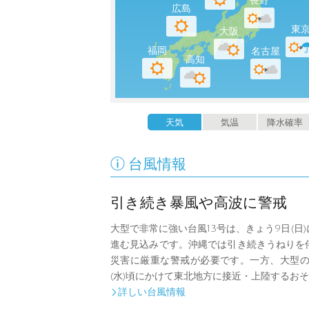
長野
広島
東
大阪
福岡
名古屋
高知
天気
気温
降水確率

台風情報
引き続き暴風や高波に警戒
大型で非常に強い台風13号は、きょう9日(日
進む見込みです。沖縄では引き続きうねりを
災害に厳重な警戒が必要です。一方、大型の台風
(水)頃にかけて東北地方に接近・上陸するお
詳しい台風情報
